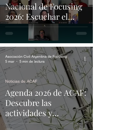
Nacional de Focusing
Filosofía de lo
Implícito
2026: Escuchar el
cuerpo, cultivar la paz
Asociación Civil Argentina de Focusing
5 mar
5 min de lectura
Noticias de ACAF
Agenda 2026 de ACAF:
Descubre las
actividades y
formación en