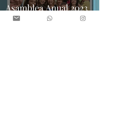
Asamblea Anual 2023
Asociación Civil Argentina de Focusing
20 sept 2023
1 min de lectura
Noticias de ACAF
Convenio con la AAC