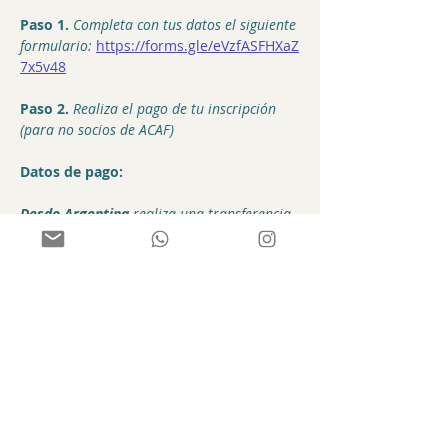
Paso 1. 
Completa con tus datos el siguiente 
formulario:
https://forms.gle/eVzfASFHXaZ
7x5v48
Paso 2. 
Realiza el pago de tu inscripción 
(para no socios de ACAF)
Datos de pago:
Desde Argentina
 realiza una transferencia 
a la siguiente cuenta bancaria
:
CBU: 2850469230024415511008
Alias: ACAF.CUENTA.SOCIOS
Razón social: ASOC CIVIL ARGENTINA DE 
FOCUSING ACAF
CUIT: 33718170929
Envía el comprobante de pago al 
siguiente correo electrónico 
acafocusing.tesoreria@gmail.com