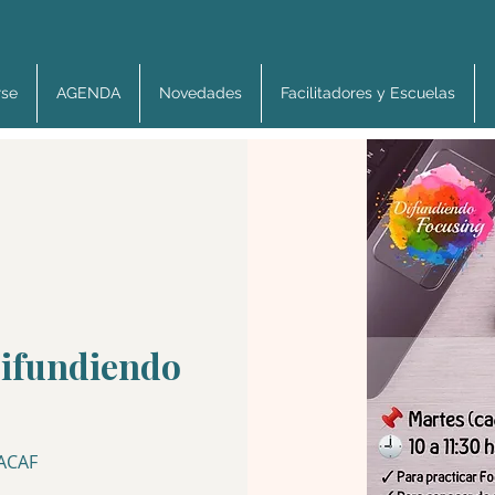
rse
AGENDA
Novedades
Facilitadores y Escuelas
Difundiendo
 ACAF