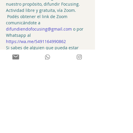
nuestro propósito, difundir Focusing.  
Actividad libre y gratuita, vía Zoom. 
 Podés obtener el link de Zoom 
comunicándote a 
difundiendofocusing@gmail.com
 o por 
Whatsapp al 
https://wa.me/5491164990862
Si sabes de alguien que pueda estar 
interesado/a, por favor, compartile esta 
info.  
¡Saludos!  
Edu y Yani. 
Difundiendo Focusing
Compartir
ACAFocusing