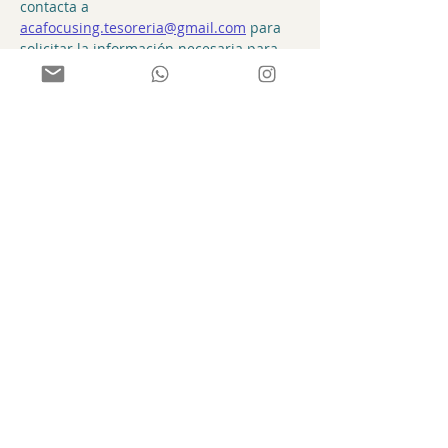
contacta a 
acafocusing.tesoreria@gmail.com
 para 
solicitar la información necesaria para 
realizar el pago, luego de completar el 
formulario.
Inscripción en este enlace
: 
https://docs.google.com/forms/d/1pbey1S
INA6fJ9p6DvuFLDUFTxsXoQ8Q-
XtDn1wpRKbw
La actividad se llevará a cabo a través de 
Zoom, por lo que recomendamos instalar 
previamente la aplicación.
Compartir